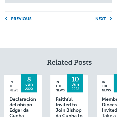
PREVIOUS
NEXT
Related Posts
8
10
IN
IN
IN
Jun
Jun
THE
THE
THE
2020
2022
NEWS
NEWS
NEWS
Declaración
Faithful
Membe
del obispo
Invited to
Dioces
Edgar da
Join Bishop
Invited
Cunha
da Cunha to
Take a