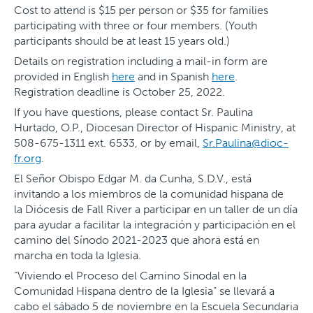
Cost to attend is $15 per person or $35 for families
participating with three or four members. (Youth
participants should be at least 15 years old.)
Details on registration including a mail-in form are
provided in English
here
and in Spanish
here
.
Registration deadline is October 25, 2022.
If you have questions, please contact Sr. Paulina
Hurtado, O.P., Diocesan Director of Hispanic Ministry, at
508-675-1311 ext. 6533, or by email,
Sr.Paulina@dioc-
fr.org
.
El Señor Obispo Edgar M. da Cunha, S.D.V., está
invitando a los miembros de la comunidad hispana de
la Diócesis de Fall River a participar en un taller de un día
para ayudar a facilitar la integración y participación en el
camino del Sínodo 2021-2023 que ahora está en
marcha en toda la Iglesia.
“Viviendo el Proceso del Camino Sinodal en la
Comunidad Hispana dentro de la Iglesia” se llevará a
cabo el sábado 5 de noviembre en la Escuela Secundaria