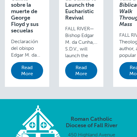
sobre la
Launch the
Biblica
muerte de
Eucharistic
Walk
George
Revival
Throug
Floyd y sus
Mass
FALL RIVER—
secuelas
FALL R
Bishop Edgar
Declaración
Theolog
M. da Cunha,
del obispo
author,
S.D.V., will
Edgar M. da
popular
launch the
Cunha, S.D.V.,
speaker
nationwide
Read
Read
Re
D.D. sobre la
Edward S
Eucharistic
More
More
Mo
muerte de
photo at
Revival
George Floyd
will lea
initiative in the
y sus secuelas
virtual B
Diocese of
3 de junio de
Walk T
Fall River with
2020 La
the Mas
a special Mass
semana
member
and
pasada en
the Fall
procession on
Roman Catholic
nuestro país
…
Saturday, June
Diocese of Fall River
ha …
…
450 Highland Avenue